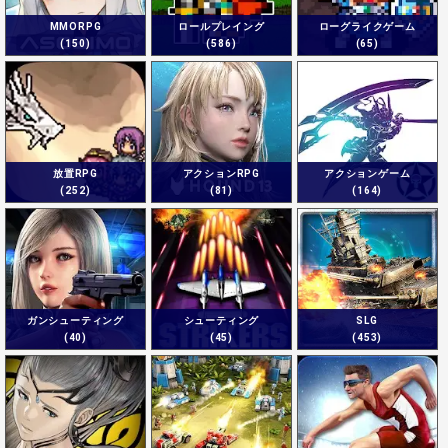
MMORPG
ロールプレイング
ローグライクゲーム
(150)
(586)
(65)
放置RPG
アクションRPG
アクションゲーム
(252)
(81)
(164)
ガンシューティング
シューティング
SLG
(40)
(45)
(453)