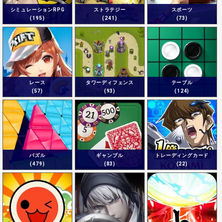
シミュレーションRPG
ストラテジー
スポーツ
(195)
(241)
(73)
レース
タワーディフェンス
テーブル
(57)
(93)
(124)
パズル
ギャンブル
トレーディングカード
(479)
(83)
(22)