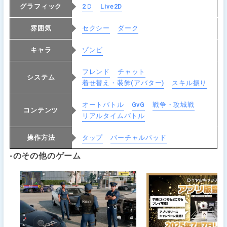
グラフィック
2Ｄ
Live2D
雰囲気
セクシー
ダーク
キャラ
ゾンビ
フレンド
チャット
システム
着せ替え・装飾(アバター)
スキル振り
オートバトル
GvG
戦争・攻城戦
コンテンツ
リアルタイムバトル
操作方法
タップ
バーチャルパッド
-のその他のゲーム