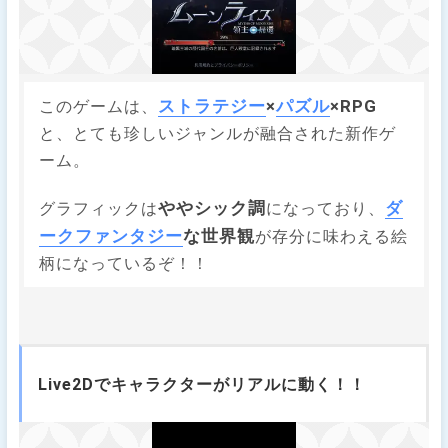
ストラテジー
×
パズル
×RPG
このゲームは、
と、とても珍しいジャンルが融合された新作ゲ
ーム。
ややシック調
ダ
グラフィックは
になっており、
ーク
ファンタジー
な世界観
が存分に味わえる絵
柄になっているぞ！！
Live2Dでキャラクターがリアルに動く！！