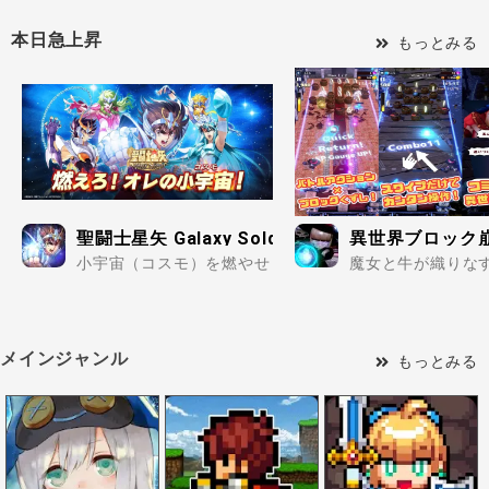
本日急上昇
もっとみる
聖闘士星矢 Galaxy Soldiers
異世界ブロック崩し 
小宇宙（コスモ）を燃やせ！ 3Dで蘇る聖闘士たちの伝説.
魔女と牛が織りな
メインジャンル
もっとみる