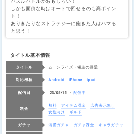
パズルバトルがおもしろい！
しかも面倒な時はオートで回せるのも高ポイン
ト！
ありきたりなストラテジーに飽きた人はハマる
と思う！
タイトル基本情報
タイトル
ムーンライズ・領主の帰還
対応機種
Android
iPhone
ipad
配信日
'23/05/15 ・
配信中
無料
アイテム課金
広告表示無し
料金
女性向け
ギルド
ガチャ
装備ガチャ
ガチャ課金
キャラガチャ