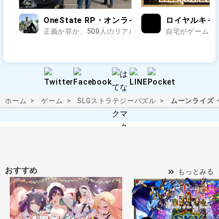
OneState RP・オンラインのオープンワールド
ロイヤルキャ
正義か罪か、500人のリアルが交差する街で第二の人生
自宅がゲームセ
ホーム
ゲーム
SLG
ストラテジー
パズル
ムーンライズ
おすすめ
もっとみる