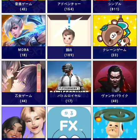
音楽ゲーム
アドベンチャー
シンプル
(43)
(154)
(811)
MOBA
脱出
クレーンゲーム
(18)
(189)
(33)
乙女ゲーム
バトルロイヤル
ヴァンサバライク
(44)
(17)
(40)