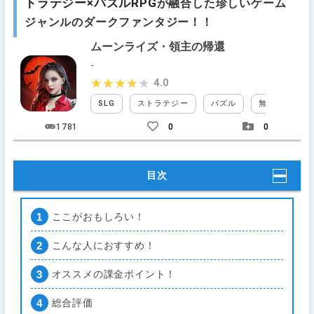
トラテジー×パズルRPG
が融合した珍しいゲーム
ジャンルのダークファンタジー！！
ムーンライズ・領主の帰還
-
4.0
★★★★★
★★★★★
SLG
ストラテジー
パズル
無料
ア
1781
0
0
目次
ここがおもしろい！
こんな人におすすめ！
オススメの課金ポイント！
総合評価