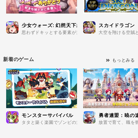
少女ウォーズ: 幻想天下統一戦
スカイドラゴン
思わずドキッとする要素が満載の美少女だらけで楽しめる
大空を翔ける空賊と
新着のゲーム
もっとみる
モンスターサバイバル
勇者連盟：暁の
タタと築く楽園でゾンビの波を迎え撃て..
放置で育て、職を替