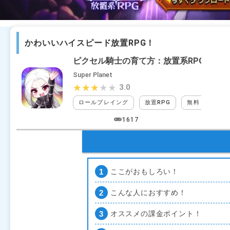
かわいいハイスピード放置RPG！
ピクセル騎士の育て方：放置系RPG
Super Planet
3.0
★★★★★
★★★★★
ロールプレイング
放置RPG
無料
アイ
1617
ここがおもしろい！
こんな人におすすめ！
オススメの課金ポイント！