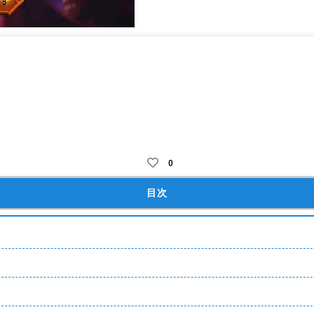
テム課金
装備ガチャ
ガチャ課金
着せ替え・装飾(アバター)
0
目次