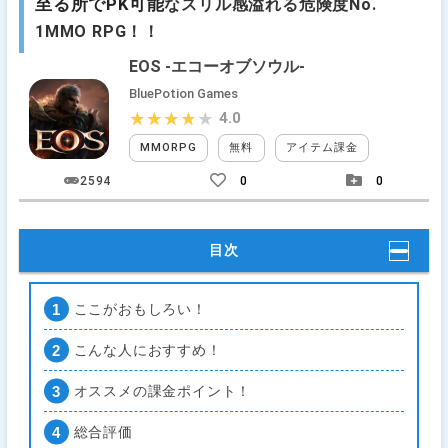
至る所でPK可能
なスリル感溢れる危険度No.
1MMO RPG！！
EOS -エコーオブソウル-
BluePotion Games
4.0
★★★★★
★★★★★
MMORPG
無料
アイテム課金
ガチャ課
2594
0
0
目次
ここがおもしろい！
こんな人におすすめ！
オススメの課金ポイント！
総合評価