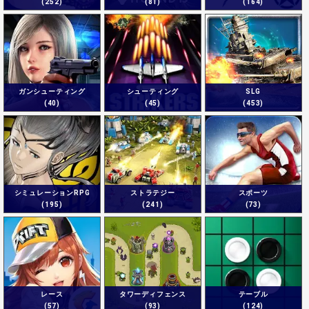
(252)
(81)
(164)
ガンシューティング
シューティング
SLG
(40)
(45)
(453)
シミュレーションRPG
ストラテジー
スポーツ
(195)
(241)
(73)
レース
タワーディフェンス
テーブル
(57)
(93)
(124)