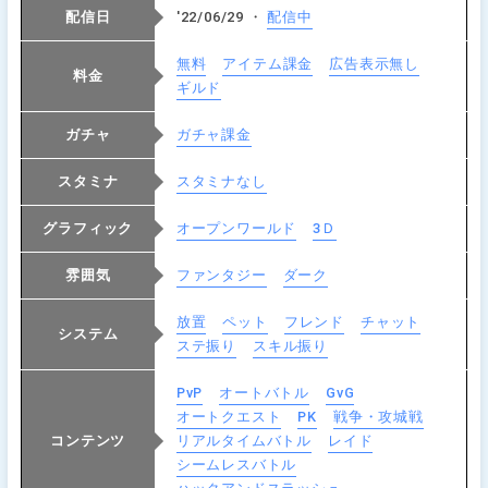
配信日
'22/06/29 ・
配信中
無料
アイテム課金
広告表示無し
料金
ギルド
ガチャ
ガチャ課金
スタミナ
スタミナなし
グラフィック
オープンワールド
3Ｄ
雰囲気
ファンタジー
ダーク
放置
ペット
フレンド
チャット
システム
ステ振り
スキル振り
PvP
オートバトル
GvG
オートクエスト
PK
戦争・攻城戦
コンテンツ
リアルタイムバトル
レイド
シームレスバトル