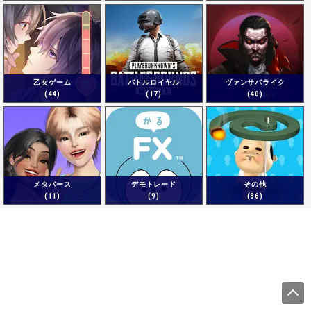
乙女ゲーム
バトルロイヤル
ヴァンサバライク
(44)
(17)
(40)
メタバース
デモトレード
その他
(11)
(9)
(86)