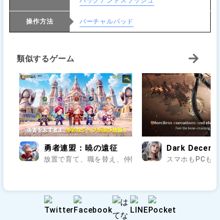
ハックアンドスラッシュ
操作方法
バーチャルパッド
類似するゲーム
勇者連盟：暁の遠征
Dark Decemb
放置で育て、職を替え、仲間と暁のレイドへ..
スマホもPCも切