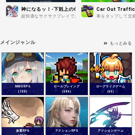
神になるッ！-下剋上の修行伝
Car Out Traf
超快適なサクサクプレイで楽しめる放置系RPG！..
車をタップして交差
メインジャンル
もっとみる
MMORPG
ロールプレイング
ローグライクゲーム
(150)
(586)
(65)
放置RPG
アクションRPG
アクションゲーム