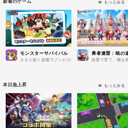
新着のゲーム
もっとみる
モンスターサバイバル
勇者連盟：暁の
タタと築く楽園でゾンビの波を迎え撃て..
放置で育て、職を替
本日急上昇
もっとみる