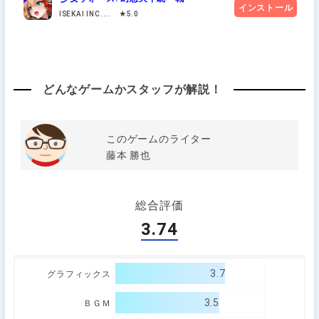
インストール
ISEKAI INC.... ★5.0
どんなゲームかスタッフが解説！
このゲームのライター
藤本 勝也
総合評価
3.74
3.7
グラフィックス
3.5
ＢＧＭ