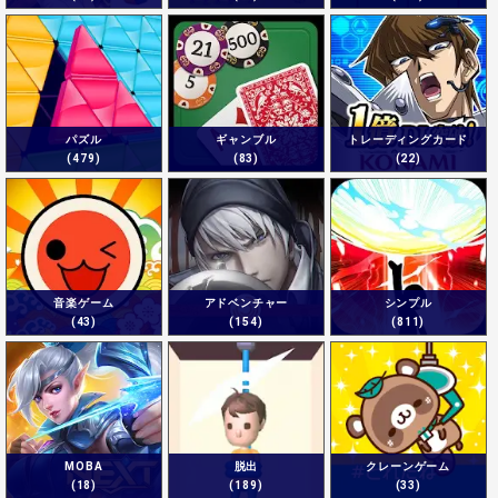
パズル
ギャンブル
トレーディングカード
(479)
(83)
(22)
音楽ゲーム
アドベンチャー
シンプル
(43)
(154)
(811)
MOBA
脱出
クレーンゲーム
(18)
(189)
(33)