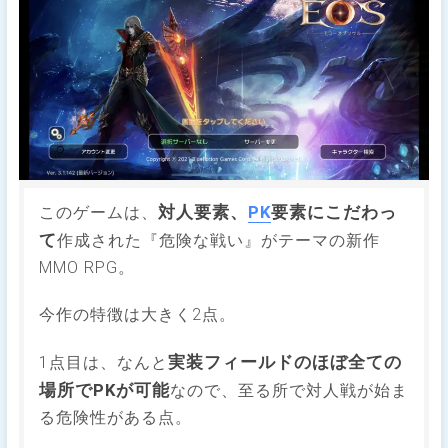
対人要素、
PK
要素にこだわっ
このゲームは、
て
作成された『危険な戦い』がテーマの新作
MMO RPG。
今作の特徴は大きく2点。
実装フィールドのほぼ全ての
1点目は、なんと
場所でPKが可能
なので、至る所で対人戦が始ま
る危険性がある点。