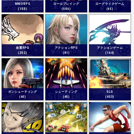
MMORPG
ロールプレイング
ローグライクゲーム
(150)
(586)
(65)
放置RPG
アクションRPG
アクションゲーム
(252)
(81)
(164)
ガンシューティング
シューティング
SLG
(40)
(45)
(453)