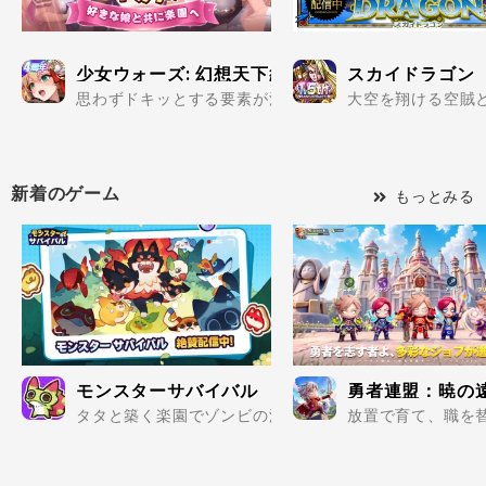
少女ウォーズ: 幻想天下統一戦
スカイドラゴン
思わずドキッとする要素が満載の美少女だらけで楽しめる
大空を翔ける空賊と
新着のゲーム
もっとみる
モンスターサバイバル
勇者連盟：暁の
タタと築く楽園でゾンビの波を迎え撃て..
放置で育て、職を替