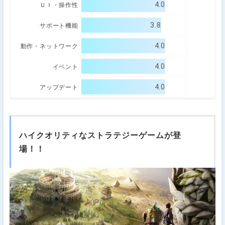
4.0
ＵＩ・操作性
3.8
サポート機能
4.0
動作・ネットワーク
4.0
イベント
4.0
アップデート
ハイクオリティなストラテジーゲームが登
場！！