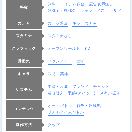
無料
アイテム課金
広告表示無し
料金
無課金・微課金
キャラボイス
ギルド
ガチャ
ガチャ課金
キャラガチャ
スタミナ
スタミナなし
グラフィック
オープンワールド
3Ｄ
雰囲気
ファンタジー
西洋
キャラ
武将
英雄
生産・合成
フレンド
チャット
システム
着せ替え・装飾(アバター)
スキル振り
オートバトル
戦争・攻城戦
コンテンツ
リアルタイムバトル
操作方法
タップ