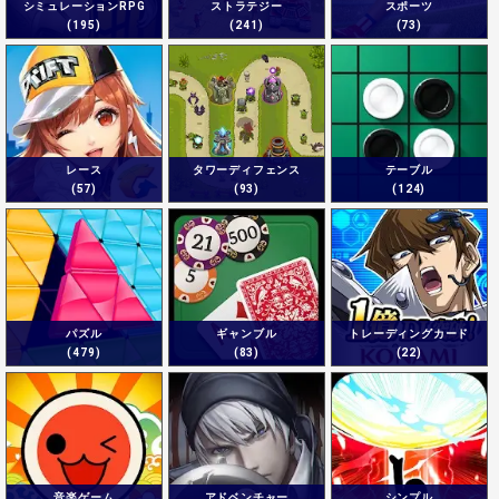
シミュレーションRPG
ストラテジー
スポーツ
(195)
(241)
(73)
レース
タワーディフェンス
テーブル
(57)
(93)
(124)
パズル
ギャンブル
トレーディングカード
(479)
(83)
(22)
音楽ゲーム
アドベンチャー
シンプル