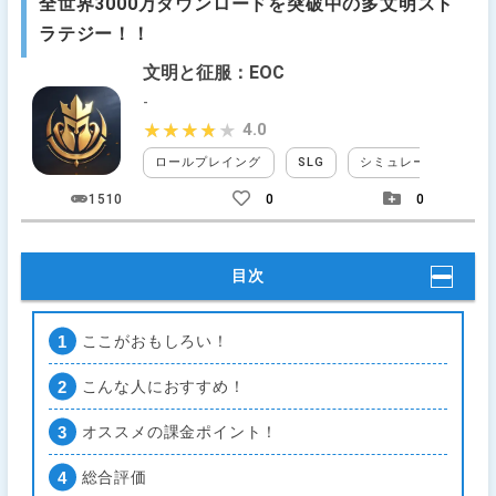
全世界3000万ダウンロードを突破中の多文明スト
ラテジー！！
文明と征服：EOC
-
4.0
★★★★★
★★★★★
ロールプレイング
SLG
シミュレーションRPG
1510
0
0
目次
ここがおもしろい！
こんな人におすすめ！
オススメの課金ポイント！
総合評価