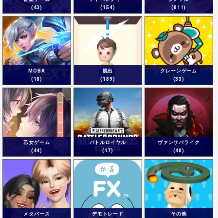
(43)
(154)
(811)
MOBA
脱出
クレーンゲーム
(18)
(189)
(33)
乙女ゲーム
バトルロイヤル
ヴァンサバライク
(44)
(17)
(40)
メタバース
デモトレード
その他