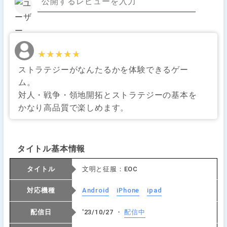
★★★★★
★★★★★
ストラテジーがなんたるかを体験できるゲー
ム。
対人・戦争・領地開拓とストラテジーの基本を
かなり高品質で楽しめます。
タイトル基本情報
タイトル
文明と征服：EOC
対応機種
Android
iPhone
ipad
配信日
'23/10/27 ・
配信中