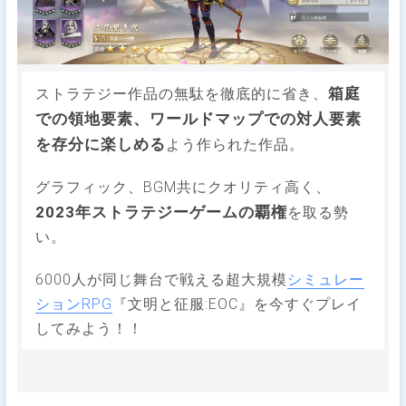
箱庭
ストラテジー作品の無駄を徹底的に省き、
での領地要素、ワールドマップでの対人要素
を存分に楽しめる
よう作られた作品。
グラフィック、BGM共にクオリティ高く、
2023年ストラテジーゲームの覇権
を取る勢
い。
6000人が同じ舞台で戦える超大規模
シミュレー
ションRPG
『文明と征服:EOC』を今すぐプレイ
してみよう！！