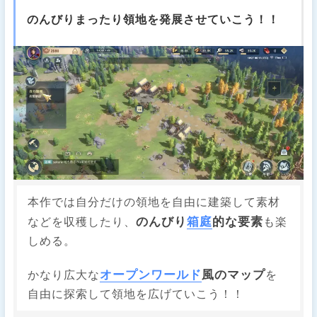
のんびりまったり領地を発展させていこう！！
本作では自分だけの領地を自由に建築して素材
のんびり
箱庭
的な要素
などを収穫したり、
も楽
しめる。
オープンワールド
風のマップ
かなり広大な
を
自由に探索して領地を広げていこう！！