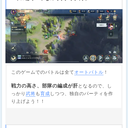
このゲームでのバトルは全て
オートバトル
！
戦力の高さ、部隊の編成が肝
となるので、し
っかり
武将
も
育成
しつつ、独自のパーティを作
り上げよう！！