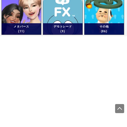
メタバース
デモトレード
その他
(11)
(9)
(86)