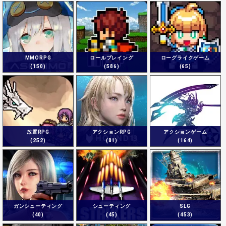
MMORPG
ロールプレイング
ローグライクゲーム
(150)
(586)
(65)
放置RPG
アクションRPG
アクションゲーム
(252)
(81)
(164)
ガンシューティング
シューティング
SLG
(40)
(45)
(453)