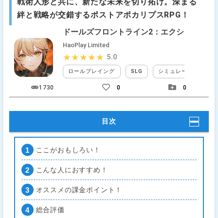
戦術人形と共に、新たな未来を切り拓け。深まる
絆と戦略が交錯するポストアポカリプスRPG！
ドールズフロントライン2：エクシリウム
HaoPlay Limited
5.0
★★★★★
★★★★★
ロールプレイング
SLG
シミュレーションRPG
1730
0
0
目次
ここがおもしろい！
こんな人におすすめ！
オススメの課金ポイント！
総合評価