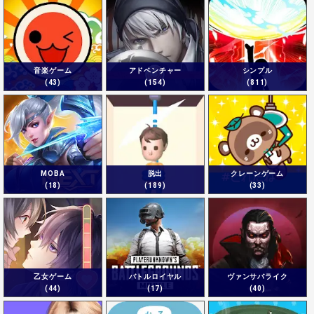
音楽ゲーム
アドベンチャー
シンプル
(43)
(154)
(811)
MOBA
脱出
クレーンゲーム
(18)
(189)
(33)
乙女ゲーム
バトルロイヤル
ヴァンサバライク
(44)
(17)
(40)