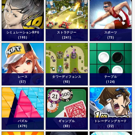
シミュレーションRPG
ストラテジー
スポーツ
(195)
(241)
(73)
レース
タワーディフェンス
テーブル
(57)
(93)
(124)
パズル
ギャンブル
トレーディングカード
(479)
(83)
(22)