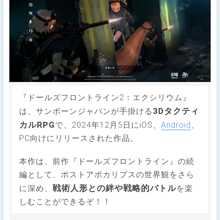
『ドールズフロントライン2：エクシリウム』
3Dタクティ
は、サンボーンジャパンが手掛ける
カルRPG
で、2024年12月5日にiOS、
Android
、
PC向けにリリースされた作品。
本作は、前作『ドールズフロントライン』の続
編として、ポストアポカリプスの世界観をさら
戦術人形との絆や戦略的バトル
に深め、
を楽
しむことができるぞ！！