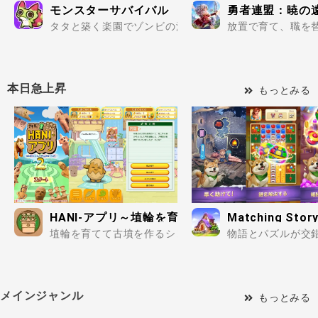
モンスターサバイバル
勇者連盟：暁の
タタと築く楽園でゾンビの波を迎え撃て..
放置で育て、職を替
本日急上昇
もっとみる
HANI-アプリ～埴輪を育ててオリジナル古墳をつ
Matching Story
埴輪を育てて古墳を作るシンプルな箱庭シミュレーション
物語とパズルが交
メインジャンル
もっとみる