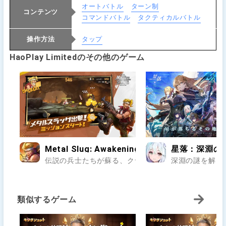
オートバトル
ターン制
コンテンツ
コマンドバトル
タクティカルバトル
操作方法
タップ
HaoPlay Limitedのその他のゲーム
Metal Slug: Awakening
星落：深淵の
伝説の兵士たちが蘇る、クラシックアクションの再誕.
深淵の謎を解き
類似するゲーム