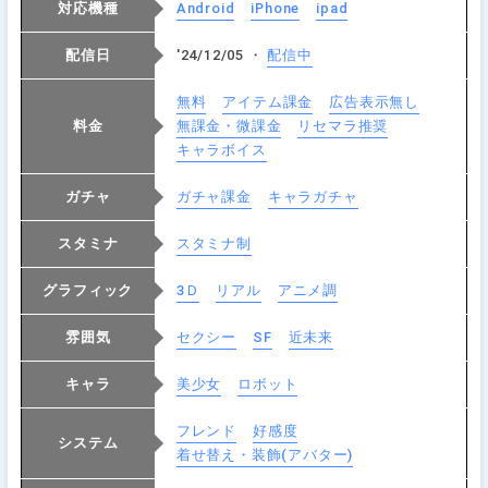
対応機種
Android
iPhone
ipad
配信日
'24/12/05 ・
配信中
無料
アイテム課金
広告表示無し
料金
無課金・微課金
リセマラ推奨
キャラボイス
ガチャ
ガチャ課金
キャラガチャ
スタミナ
スタミナ制
グラフィック
3Ｄ
リアル
アニメ調
雰囲気
セクシー
SF
近未来
キャラ
美少女
ロボット
フレンド
好感度
システム
着せ替え・装飾(アバター)