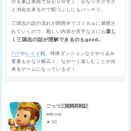
やる事は単純で分かりやすく、かなりサクサク
と消化出来るので暇つぶしにもバッチリ。
三国志の話の流れが関西弁でコミカルに展開さ
楽し
れていくので、難しい内容が苦手な人にも
く三国志の話が理解できるのもgood。
PvP
や
レイド
戦、特殊ダンジョンなどやり込み
要素もかなり幅広く、ながーく楽しむことが出
来るゲームになっているぞ！
ごっつ三国関西戦記
NHN Corp.
★ 3.0