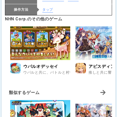
操作方法
タップ
NHN Corp.のその他のゲーム
ウパルオデッセイ
アビスディア
ウパルと共に、バトルと村づくりの冒険へ！500種以
推しと共に響け
類似するゲーム