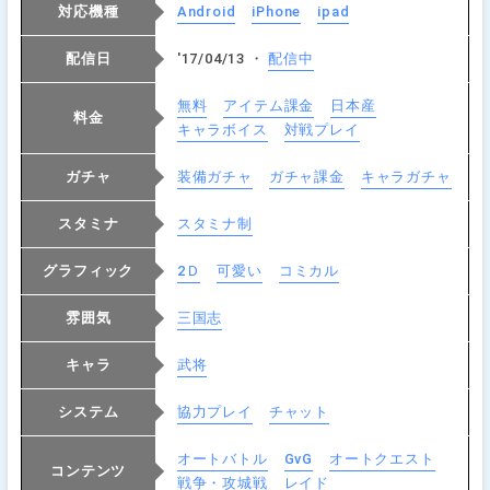
対応機種
Android
iPhone
ipad
配信日
'17/04/13 ・
配信中
無料
アイテム課金
日本産
料金
キャラボイス
対戦プレイ
ガチャ
装備ガチャ
ガチャ課金
キャラガチャ
スタミナ
スタミナ制
グラフィック
2Ｄ
可愛い
コミカル
雰囲気
三国志
キャラ
武将
システム
協力プレイ
チャット
オートバトル
GvG
オートクエスト
コンテンツ
戦争・攻城戦
レイド