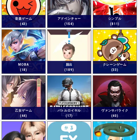
音楽ゲーム
アドベンチャー
シンプル
(43)
(154)
(811)
MOBA
脱出
クレーンゲーム
(18)
(189)
(33)
乙女ゲーム
バトルロイヤル
ヴァンサバライク
(44)
(17)
(40)