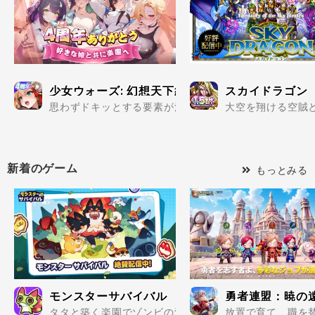
少女ウォーズ: 幻想天下統一戦
スカイドラゴン
思わずドキッとする要素が満載の美少女だらけで楽しめる
大空を翔ける空賊と
新着のゲーム
もっとみる
モンスターサバイバル
勇者連盟：暁の
タタと築く楽園でゾンビの波を迎え撃て..
放置で育て、職を替