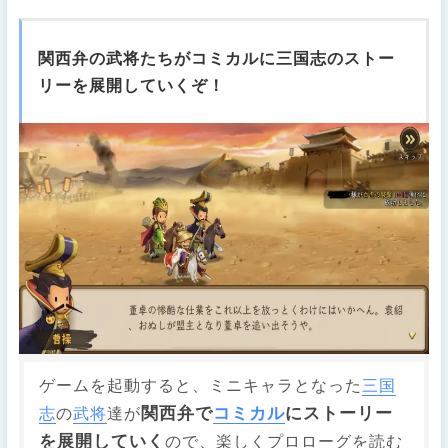
関西弁の武将たちがコミカルに三国志のストー
リーを展開していくぞ！
ゲームを起動すると、ミニキャラとなった
三国
関西弁で
コミカル
にストーリー
志
の
武将
達が
を展開していく
ので、楽しくプロローグを読む