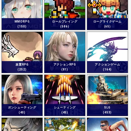
MMORPG
ロールプレイング
ローグライクゲーム
(150)
(586)
(65)
放置RPG
アクションRPG
アクションゲーム
(252)
(81)
(164)
ガンシューティング
シューティング
SLG
(40)
(45)
(453)