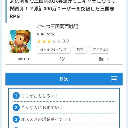
あの有名な三国志の武将達がミニキャラになって
関西弁！？累計300万ユーザーを突破した三国志
RPG！
ごっつ三国関西戦記
NHN Corp.
3.0
★★★★★
★★★★★
ロールプレイング
無料
アイテム課金
装
3116
0
0
目次
ここがおもしろい！
こんな人におすすめ！
オススメの課金ポイント！