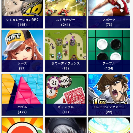
シミュレーションRPG
ストラテジー
スポーツ
(195)
(241)
(73)
レース
タワーディフェンス
テーブル
(57)
(93)
(124)
パズル
ギャンブル
トレーディングカード
(479)
(83)
(22)