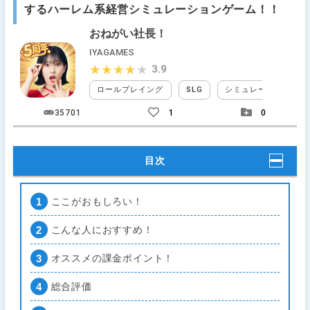
するハーレム系経営シミュレーションゲーム！！
おねがい社長！
IYAGAMES
3.9
★★★★★
★★★★★
ロールプレイング
SLG
シミュレーションRPG
35701
1
0
目次
ここがおもしろい！
こんな人におすすめ！
オススメの課金ポイント！
総合評価