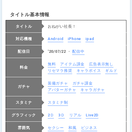
タイトル基本情報
タイトル
おねがい社長！
対応機種
Android
iPhone
ipad
配信日
'20/07/22 ・
配信中
無料
アイテム課金
広告表示無し
料金
リセマラ推奨
キャラボイス
ギルド
装備ガチャ
ガチャ課金
ガチャ
アバターガチャ
キャラガチャ
スタミナ
スタミナ制
グラフィック
2Ｄ
3Ｄ
リアル
Live2D
雰囲気
セクシー
和風
ビジネス