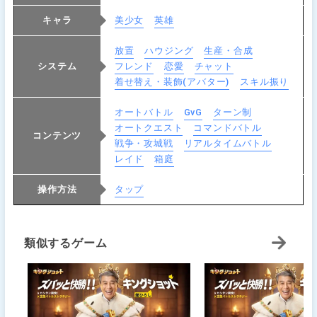
キャラ
美少女
英雄
放置
ハウジング
生産・合成
システム
フレンド
恋愛
チャット
着せ替え・装飾(アバター)
スキル振り
オートバトル
GvG
ターン制
オートクエスト
コマンドバトル
コンテンツ
戦争・攻城戦
リアルタイムバトル
レイド
箱庭
操作方法
タップ
類似するゲーム