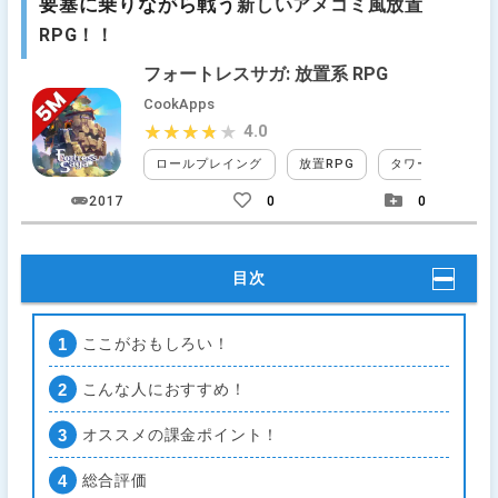
要塞に乗りながら戦う
新しいアメコミ風放置
RPG！！
フォートレスサガ: 放置系 RPG
CookApps
4.0
★★★★★
★★★★★
ロールプレイング
放置RPG
タワーディフェン
2017
0
0
目次
ここがおもしろい！
こんな人におすすめ！
オススメの課金ポイント！
総合評価