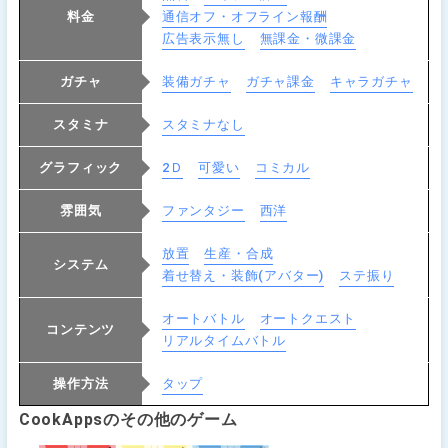
料金
通信オフ・オフライン報酬
広告表示無し
無課金・微課金
ガチャ
装備ガチャ
ガチャ課金
キャラガチャ
スタミナ
スタミナなし
グラフィック
2Ｄ
可愛い
コミカル
雰囲気
ファンタジー
西洋
放置
生産・合成
システム
着せ替え・装飾(アバター)
ステ振り
オートバトル
オートクエスト
コンテンツ
リアルタイムバトル
操作方法
タップ
CookAppsのその他のゲーム