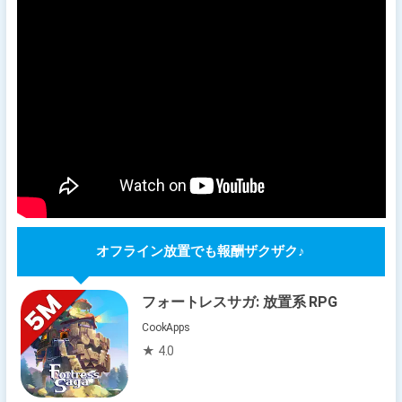
オフライン放置でも報酬ザクザク♪
フォートレスサガ: 放置系 RPG
CookApps
★ 4.0