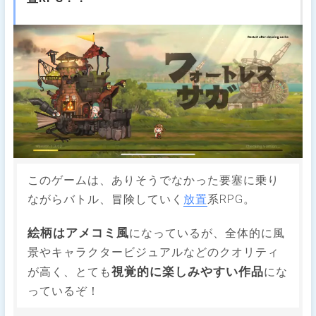
このゲームは、ありそうでなかった要塞に乗り
ながらバトル、冒険していく
放置
系RPG。
絵柄はアメコミ風
になっているが、全体的に風
景やキャラクタービジュアルなどのクオリティ
視覚的に楽しみやすい作品
が高く、とても
にな
っているぞ！