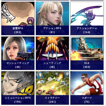
放置RPG
アクションRPG
アクションゲーム
(252)
(81)
(164)
ガンシューティング
シューティング
SLG
(40)
(45)
(453)
シミュレーションRPG
ストラテジー
スポーツ
(195)
(241)
(73)