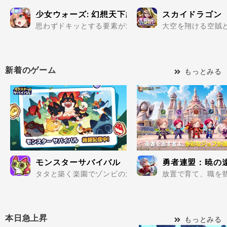
少女ウォーズ: 幻想天下統一戦
スカイドラゴン
思わずドキッとする要素が満載の美少女だらけで楽しめる
大空を翔ける空賊と
新着のゲーム
もっとみる
モンスターサバイバル
勇者連盟：暁の
タタと築く楽園でゾンビの波を迎え撃て..
放置で育て、職を替
本日急上昇
もっとみる