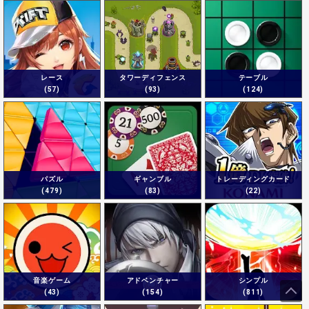
レース
タワーディフェンス
テーブル
(57)
(93)
(124)
パズル
ギャンブル
トレーディングカード
(479)
(83)
(22)
音楽ゲーム
アドベンチャー
シンプル
(43)
(154)
(811)